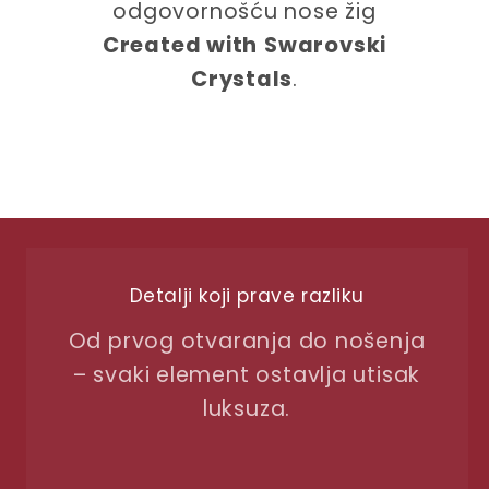
odgovornošću nose žig
Created with
Swarovski
Crystals
.
Detalji koji prave razliku
Od prvog otvaranja do nošenja
– svaki element ostavlja utisak
luksuza.