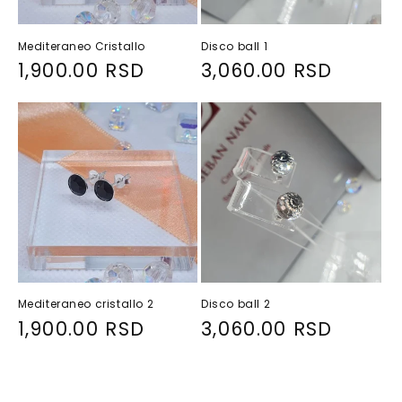
Mediteraneo Cristallo
Disco ball 1
R
1,900.00 RSD
R
3,060.00 RSD
e
e
g
g
u
u
l
l
a
a
r
r
p
p
r
r
i
i
Mediteraneo cristallo 2
Disco ball 2
c
c
R
1,900.00 RSD
R
3,060.00 RSD
e
e
e
e
g
g