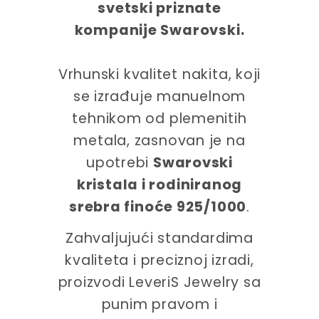
svetski priznate
kompanije Swarovski.
Vrhunski kvalitet nakita, koji
se izrađuje manuelnom
tehnikom od plemenitih
metala, zasnovan je na
upotrebi
Swarovski
kristala i rodiniranog
srebra finoće 925/1000
.
Zahvaljujući standardima
kvaliteta i preciznoj izradi,
proizvodi LeveriS Jewelry sa
punim pravom i