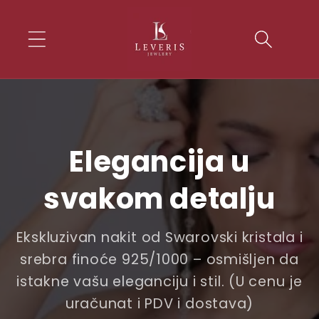
Skip to
conten
t
Elegancija u
svakom detalju
Ekskluzivan nakit od Swarovski kristala i
srebra finoće 925/1000 – osmišljen da
istakne vašu eleganciju i stil. (U cenu je
uračunat i PDV i dostava)