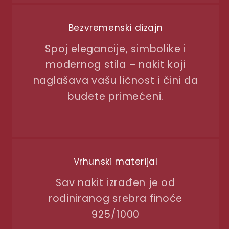
Bezvremenski dizajn
Spoj elegancije, simbolike i
modernog stila – nakit koji
naglašava vašu ličnost i čini da
budete primećeni.
Vrhunski materijal
Sav nakit izrađen je od
rodiniranog srebra finoće
925/1000