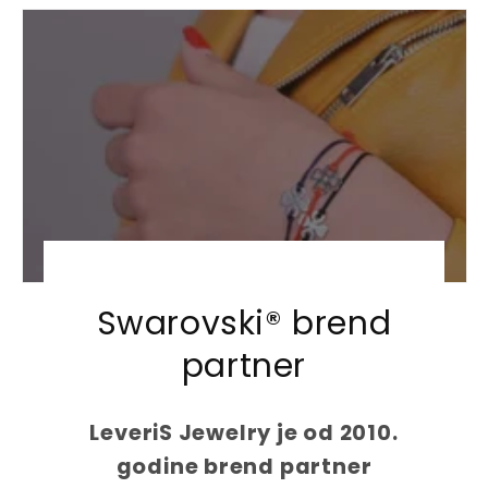
u
u
l
l
a
a
r
r
p
p
r
r
i
i
c
c
e
e
Swarovski® brend
partner
LeveriS Jewelry je od 2010.
godine brend partner